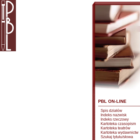
PBL ON-LINE
Spis działów
Indeks nazwisk
Indeks rzeczowy
Kartoteka czasopism
Kartoteka teatrów
Kartoteka wydawnictw
Szukaj tytułu/słowa