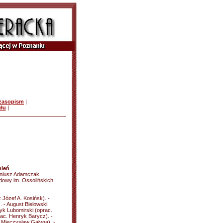
czasopism
|
ułu
|
nień
geniusz Adamczak
owy im. Ossolińskich
: Józef A. Kosińsk). -
. - August Bielowski
yk Lubomirski (oprac.
ac. Henryk Barycz). -
 Mieczysław Gałyga). -