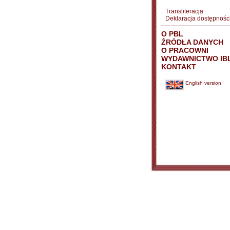
Transliteracja
Deklaracja dostępnośc
O PBL
ŹRÓDŁA DANYCH
O PRACOWNI
WYDAWNICTWO IB
KONTAKT
English version