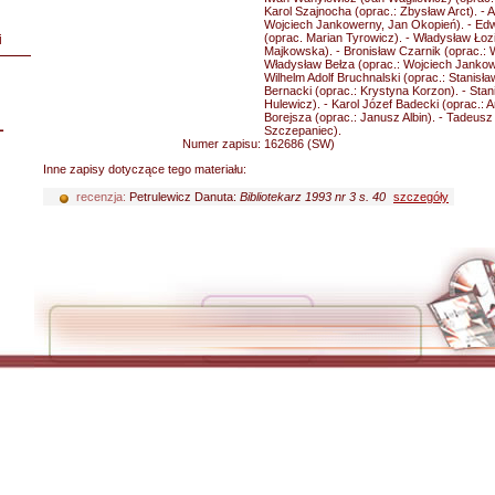
Karol Szajnocha (oprac.: Zbysław Arct). - A
Wojciech Jankowerny, Jan Okopień). - Ed
(oprac. Marian Tyrowicz). - Władysław Łozi
i
Majkowska). - Bronisław Czarnik (oprac.: W
Władysław Bełza (oprac.: Wojciech Jankow
Wilhelm Adolf Bruchnalski (oprac.: Stanisła
Bernacki (oprac.: Krystyna Korzon). - Stan
Hulewicz). - Karol Józef Badecki (oprac.: A
Borejsza (oprac.: Janusz Albin). - Tadeusz 
L
Szczepaniec).
Numer zapisu:
162686 (SW)
Inne zapisy dotyczące tego materiału:
recenzja:
Petrulewicz Danuta:
Bibliotekarz 1993 nr 3 s. 40
szczegóły