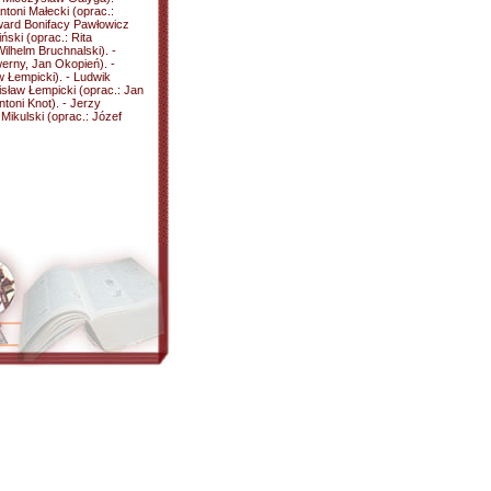
ntoni Małecki (oprac.:
ward Bonifacy Pawłowicz
ński (oprac.: Rita
ilhelm Bruchnalski). -
erny, Jan Okopień). -
w Łempicki). - Ludwik
isław Łempicki (oprac.: Jan
ntoni Knot). - Jerzy
Mikulski (oprac.: Józef