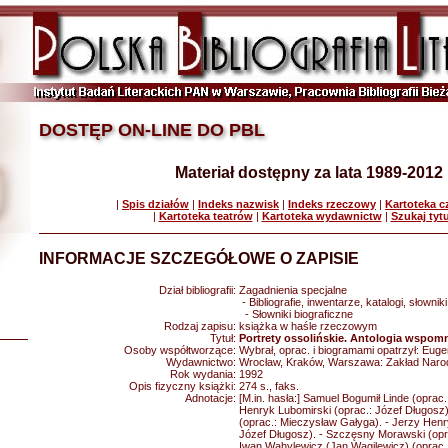
DOSTĘP ON-LINE DO PBL
Materiał dostępny za lata 1989-2012
|
Spis działów
|
Indeks nazwisk
|
Indeks rzeczowy
|
Kartoteka 
|
Kartoteka teatrów
|
Kartoteka wydawnictw
|
Szukaj tyt
INFORMACJE SZCZEGÓŁOWE O ZAPISIE
Dział bibliografii:
Zagadnienia specjalne
- Bibliografie, inwentarze, katalogi, słowniki
- Słowniki biograficzne
Rodzaj zapisu:
książka w haśle rzeczowym
Tytuł:
Portrety ossolińskie. Antologia wspom
Osoby współtworzące:
Wybrał, oprac. i biogramami opatrzył: Eu
Wydawnictwo:
Wrocław, Kraków, Warszawa: Zakład Narod
Rok wydania:
1992
Opis fizyczny książki:
274 s., faks.
Adnotacje:
[M.in. hasła:] Samuel Bogumił Linde (oprac.
Henryk Lubomirski (oprac.: Józef Długosz)
(oprac.: Mieczysław Gałyga). - Jerzy Henr
Józef Długosz). - Szczęsny Morawski (opr
Iwan Wahylewicz (Jan Wagilewicz) (oprac.