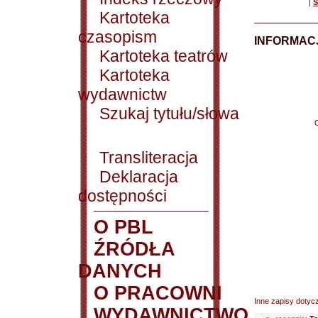
|
S
Kartoteka
czasopism
INFORMACJ
Kartoteka teatrów
Kartoteka
wydawnictw
Szukaj tytułu/słowa
Transliteracja
Deklaracja
dostępności
O PBL
ŹRÓDŁA
DANYCH
O PRACOWNI
Inne zapisy dotyc
WYDAWNICTWO