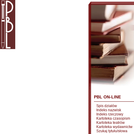
PBL ON-LINE
Spis działów
Indeks nazwisk
Indeks rzeczowy
Kartoteka czasopism
Kartoteka teatrów
Kartoteka wydawnictw
Szukaj tytułu/słowa