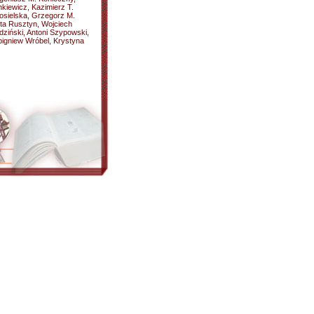
kiewicz, Kazimierz T.
osielska, Grzegorz M.
ta Rusztyn, Wojciech
ziński, Antoni Szypowski,
bigniew Wróbel, Krystyna