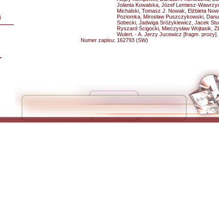
Jolanta Kowalska, Józef Lemiesz-Wawrzyn
Michalski, Tomasz J. Nowak, Elżbieta Now
Poziomka, Mirosław Puszczykowski, Danu
i
Sobecki, Jadwiga Sróżykiewicz, Jacek Stud
Ryszard Ścigocki, Mieczysław Wojtasik, Z
Wulert. - A. Jerzy Jucewicz [fragm. prozy].
Numer zapisu:
162793 (SW)
L