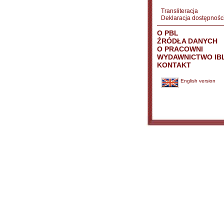
Transliteracja
Deklaracja dostępnośc
O PBL
ŹRÓDŁA DANYCH
O PRACOWNI
WYDAWNICTWO IB
KONTAKT
English version