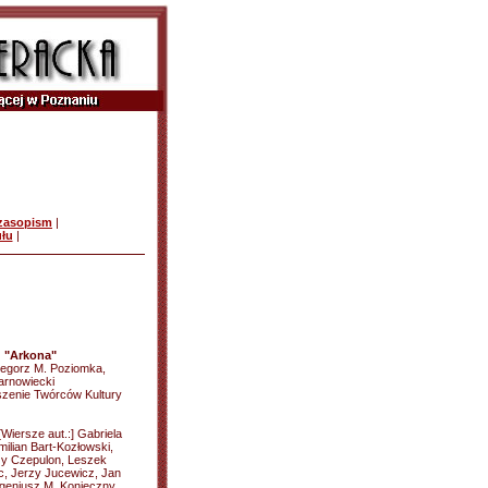
czasopism
|
ułu
|
u "Arkona"
zegorz M. Poziomka,
arnowiecki
zenie Twórców Kultury
Wiersze aut.:] Gabriela
lian Bart-Kozłowski,
zy Czepulon, Leszek
, Jerzy Jucewicz, Jan
ugeniusz M. Konieczny,