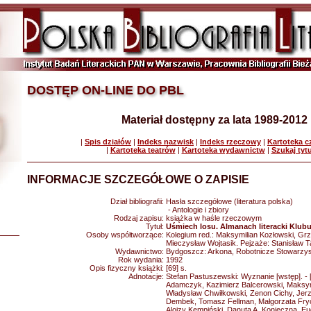
DOSTĘP ON-LINE DO PBL
Materiał dostępny za lata 1989-2012
|
Spis działów
|
Indeks nazwisk
|
Indeks rzeczowy
|
Kartoteka 
|
Kartoteka teatrów
|
Kartoteka wydawnictw
|
Szukaj tyt
INFORMACJE SZCZEGÓŁOWE O ZAPISIE
Dział bibliografii:
Hasła szczegółowe (literatura polska)
- Antologie i zbiory
Rodzaj zapisu:
książka w haśle rzeczowym
Tytuł:
Uśmiech losu. Almanach literacki Klub
Osoby współtworzące:
Kolegium red.: Maksymilian Kozłowski, Gr
Mieczysław Wojtasik. Pejzaże: Stanisław T
Wydawnictwo:
Bydgoszcz: Arkona, Robotnicze Stowarzys
Rok wydania:
1992
Opis fizyczny książki:
[69] s.
Adnotacje:
Stefan Pastuszewski: Wyznanie [wstęp]. - [
Adamczyk, Kazimierz Balcerowski, Maksymi
Władysław Chwiłkowski, Zenon Cichy, Jer
Dembek, Tomasz Fellman, Małgorzata Fryc
Alojzy Kempiński, Danuta A. Konieczna, E