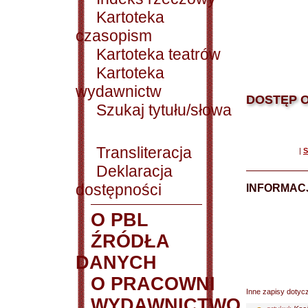
Kartoteka
czasopism
Kartoteka teatrów
Kartoteka
wydawnictw
DOSTĘP O
Szukaj tytułu/słowa
Transliteracja
|
S
Deklaracja
dostępności
INFORMACJ
O PBL
ŹRÓDŁA
DANYCH
O PRACOWNI
Inne zapisy dotyc
WYDAWNICTWO