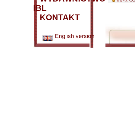
artykuł:
Koci
IBL
KONTAKT
English version