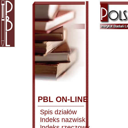
PBL ON-LINE
Spis działów
Indeks nazwisk
Indeks rzeczowy