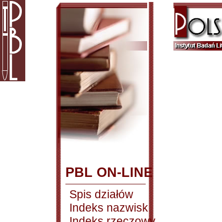
PBL ON-LINE
Spis działów
Indeks nazwisk
Indeks rzeczowy