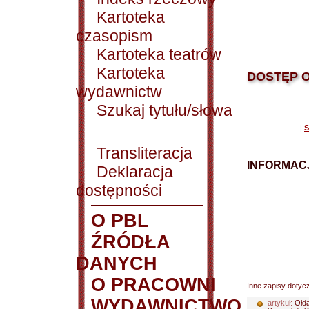
Kartoteka
czasopism
Kartoteka teatrów
Kartoteka
DOSTĘP O
wydawnictw
Szukaj tytułu/słowa
|
S
Transliteracja
INFORMACJ
Deklaracja
dostępności
O PBL
ŹRÓDŁA
DANYCH
O PRACOWNI
Inne zapisy dotyc
WYDAWNICTWO
artykuł:
Ołda