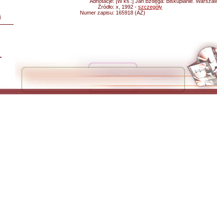
Adnotacje:
[W ks.:] Jan Bzdęga: Biskupianie. Warszawa
Źródło:
x, 1992 -
szczegóły
Numer zapisu:
165918 (AZ)
i
L