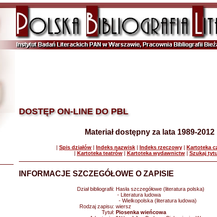
DOSTĘP ON-LINE DO PBL
Materiał dostępny za lata 1989-2012
|
Spis działów
|
Indeks nazwisk
|
Indeks rzeczowy
|
Kartoteka 
|
Kartoteka teatrów
|
Kartoteka wydawnictw
|
Szukaj tyt
INFORMACJE SZCZEGÓŁOWE O ZAPISIE
Dział bibliografii:
Hasła szczegółowe (literatura polska)
- Literatura ludowa
- Wielkopolska (literatura ludowa)
Rodzaj zapisu:
wiersz
Tytuł:
Piosenka wieńcowa