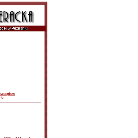
czasopism
|
ułu
|