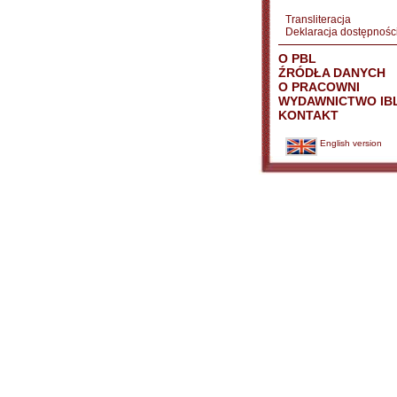
Transliteracja
Deklaracja dostępnośc
O PBL
ŹRÓDŁA DANYCH
O PRACOWNI
WYDAWNICTWO IB
KONTAKT
English version