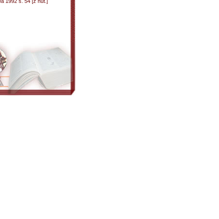
 1992 s. 54 [z nut.]