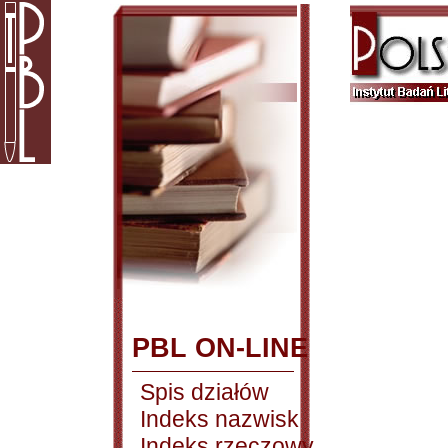
PBL ON-LINE
Spis działów
Indeks nazwisk
Indeks rzeczowy