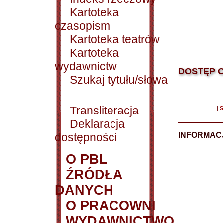
Kartoteka
czasopism
Kartoteka teatrów
Kartoteka
wydawnictw
DOSTĘP O
Szukaj tytułu/słowa
Transliteracja
|
S
Deklaracja
dostępności
INFORMACJ
O PBL
ŹRÓDŁA
DANYCH
O PRACOWNI
WYDAWNICTWO