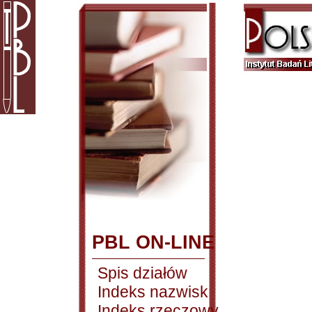
PBL ON-LINE
Spis działów
Indeks nazwisk
Indeks rzeczowy