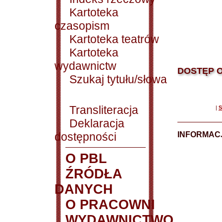
Kartoteka
czasopism
Kartoteka teatrów
Kartoteka
wydawnictw
DOSTĘP O
Szukaj tytułu/słowa
Transliteracja
|
S
Deklaracja
dostępności
INFORMACJ
O PBL
ŹRÓDŁA
DANYCH
O PRACOWNI
WYDAWNICTWO