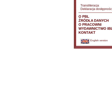
Transliteracja
Deklaracja dostępnośc
O PBL
ŹRÓDŁA DANYCH
O PRACOWNI
WYDAWNICTWO IB
KONTAKT
English version