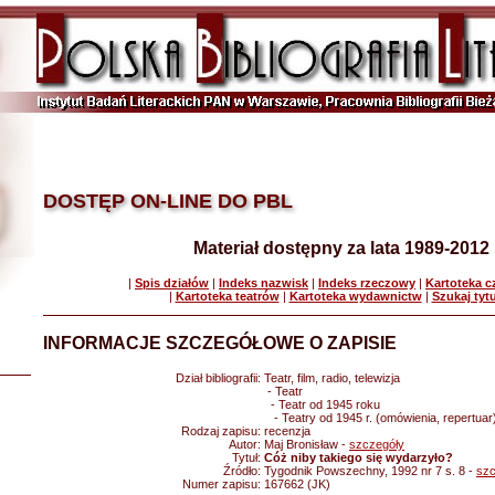
DOSTĘP ON-LINE DO PBL
Materiał dostępny za lata 1989-2012
|
Spis działów
|
Indeks nazwisk
|
Indeks rzeczowy
|
Kartoteka 
|
Kartoteka teatrów
|
Kartoteka wydawnictw
|
Szukaj tyt
INFORMACJE SZCZEGÓŁOWE O ZAPISIE
Dział bibliografii:
Teatr, film, radio, telewizja
- Teatr
- Teatr od 1945 roku
- Teatry od 1945 r. (omówienia, repertuar
Rodzaj zapisu:
recenzja
Autor:
Maj Bronisław -
szczegóły
Tytuł:
Cóż niby takiego się wydarzyło?
Źródło:
Tygodnik Powszechny, 1992 nr 7 s. 8 -
szc
Numer zapisu:
167662 (JK)