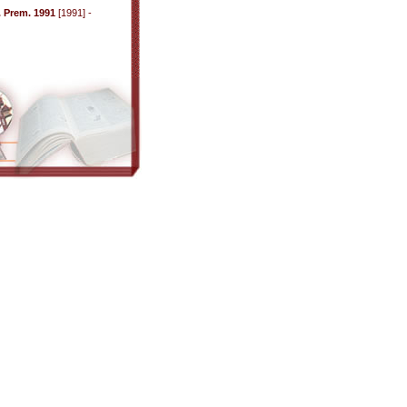
 Prem. 1991
[1991] -