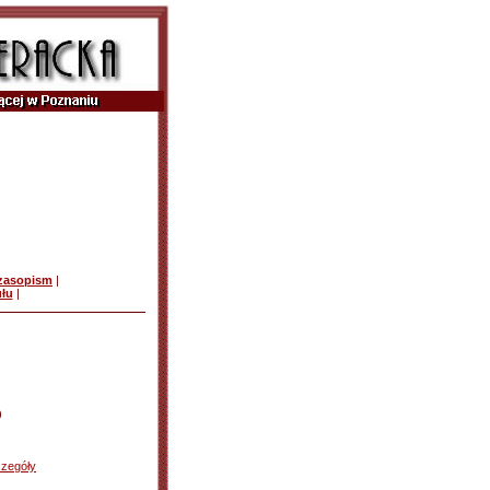
czasopism
|
ułu
|
)
zegóły