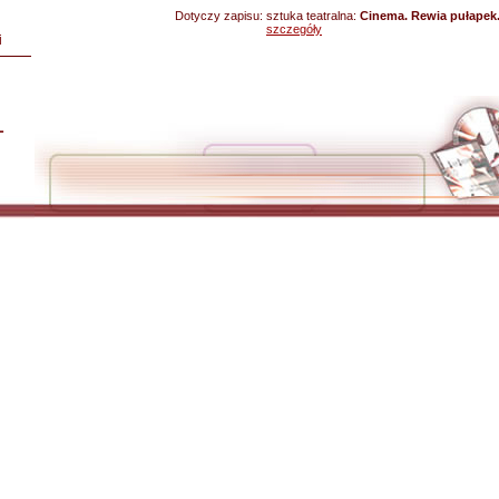
Dotyczy zapisu:
sztuka teatralna:
Cinema. Rewia pułapek.
szczegóły
i
L