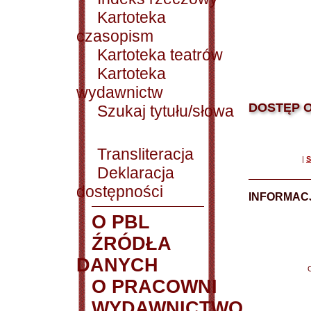
Kartoteka
czasopism
Kartoteka teatrów
Kartoteka
wydawnictw
DOSTĘP O
Szukaj tytułu/słowa
Transliteracja
|
S
Deklaracja
dostępności
INFORMACJ
O PBL
ŹRÓDŁA
DANYCH
O PRACOWNI
WYDAWNICTWO