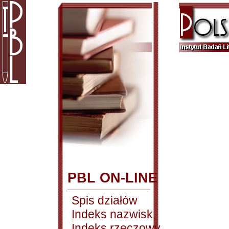
PBL ON-LINE
Spis działów
Indeks nazwisk
Indeks rzeczowy