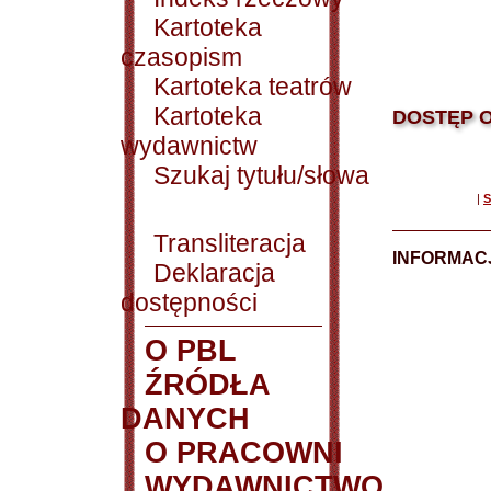
Kartoteka
czasopism
Kartoteka teatrów
Kartoteka
DOSTĘP O
wydawnictw
Szukaj tytułu/słowa
|
S
Transliteracja
INFORMACJ
Deklaracja
dostępności
O PBL
ŹRÓDŁA
DANYCH
O PRACOWNI
WYDAWNICTWO