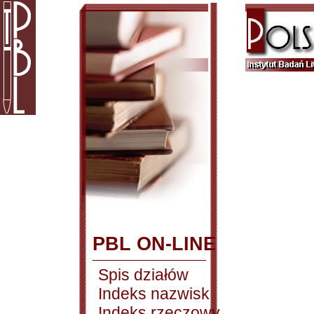
PBL ON-LINE
Spis działów
Indeks nazwisk
Indeks rzeczowy