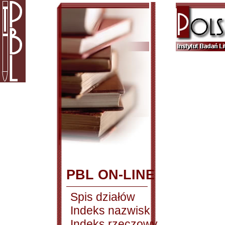
PBL ON-LINE
Spis działów
Indeks nazwisk
Indeks rzeczowy