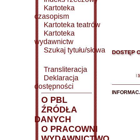
Kartoteka
czasopism
Kartoteka teatrów
Kartoteka
wydawnictw
Szukaj tytułu/słowa
DOSTĘP O
Transliteracja
|
S
Deklaracja
dostępności
INFORMACJ
O PBL
ŹRÓDŁA
DANYCH
O PRACOWNI
WYDAWNICTWO