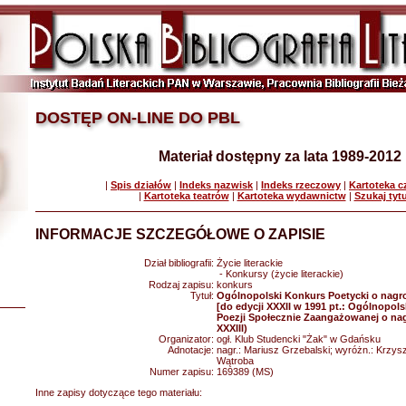
DOSTĘP ON-LINE DO PBL
Materiał dostępny za lata 1989-2012
|
Spis działów
|
Indeks nazwisk
|
Indeks rzeczowy
|
Kartoteka 
|
Kartoteka teatrów
|
Kartoteka wydawnictw
|
Szukaj tyt
INFORMACJE SZCZEGÓŁOWE O ZAPISIE
Dział bibliografii:
Życie literackie
- Konkursy (życie literackie)
Rodzaj zapisu:
konkurs
Tytuł:
Ogólnopolski Konkurs Poetycki o nagr
[do edycji XXXII w 1991 pt.: Ogólnopols
Poezji Społecznie Zaangażowanej o nagr
XXXIII)
Organizator:
ogł. Klub Studencki "Żak" w Gdańsku
Adnotacje:
nagr.: Mariusz Grzebalski; wyróżn.: Krzysz
Wątroba
Numer zapisu:
169389 (MS)
Inne zapisy dotyczące tego materiału: