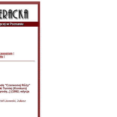
czasopism
|
ułu
|
odę "Czerwonej Róży"
ki Turniej (Konkurs)
odę...] (1992; edycja
tof Lisowski, Juliusz