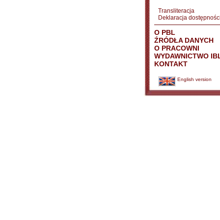
Transliteracja
Deklaracja dostępnośc
O PBL
ŹRÓDŁA DANYCH
O PRACOWNI
WYDAWNICTWO IB
KONTAKT
English version