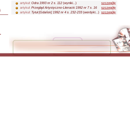
artykuł:
Odra 1993 nr 2 s. 112
(wyniki...)
szczegóły
artykuł:
Przegląd Artystyczno-Literacki 1992 nr 7 s. 16
szczegóły
i
artykuł:
Tytuł [Gdańsk] 1992 nr 4 s. 232-233
(werdykt...)
szczegóły
L