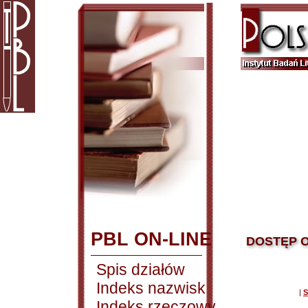
PBL ON-LINE
DOSTĘP O
Spis działów
Indeks nazwisk
|
S
Indeks rzeczowy