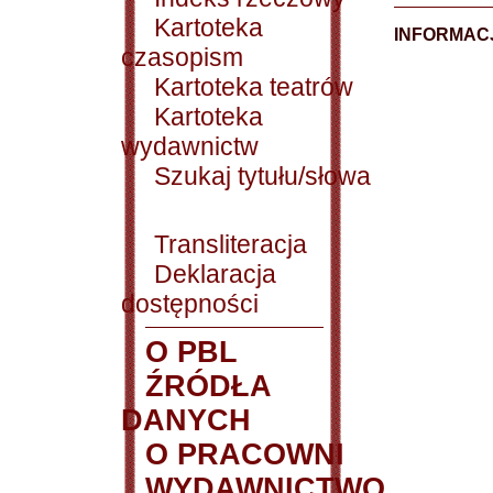
Kartoteka
INFORMACJ
czasopism
Kartoteka teatrów
Kartoteka
wydawnictw
Szukaj tytułu/słowa
Transliteracja
Deklaracja
dostępności
O PBL
ŹRÓDŁA
DANYCH
O PRACOWNI
WYDAWNICTWO