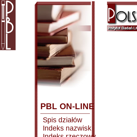
PBL ON-LINE
Spis działów
Indeks nazwisk
Indeks rzeczowy