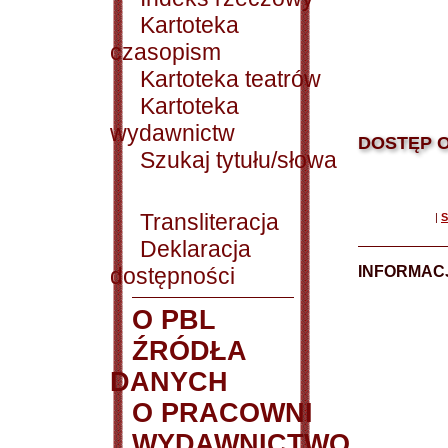
Kartoteka
czasopism
Kartoteka teatrów
Kartoteka
wydawnictw
DOSTĘP O
Szukaj tytułu/słowa
Transliteracja
|
S
Deklaracja
dostępności
INFORMACJ
O PBL
ŹRÓDŁA
DANYCH
O PRACOWNI
WYDAWNICTWO