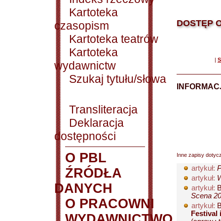
Kartoteka
DOSTĘP O
czasopism
Kartoteka teatrów
Kartoteka
|
S
wydawnictw
Szukaj tytułu/słowa
INFORMACJ
Transliteracja
Deklaracja
dostępności
O PBL
Inne zapisy dotyc
artykuł:
P
ŹRÓDŁA
artykuł:
W
DANYCH
artykuł:
B
Scena 200
O PRACOWNI
artykuł:
B
Festival
WYDAWNICTWO