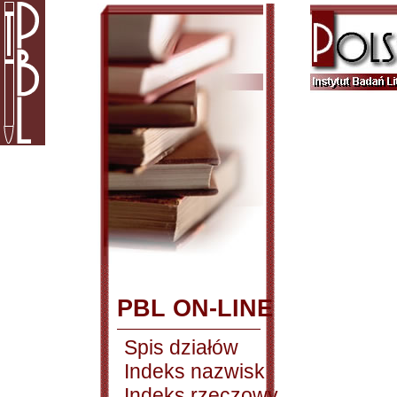
PBL ON-LINE
Spis działów
Indeks nazwisk
Indeks rzeczowy