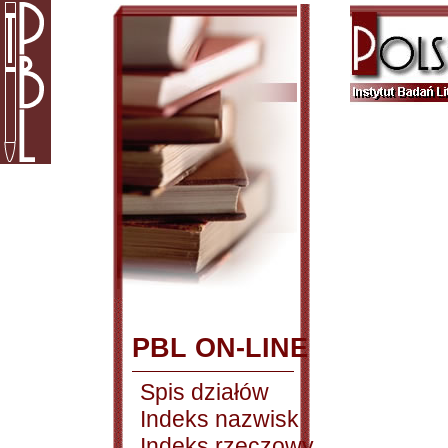
PBL ON-LINE
Spis działów
Indeks nazwisk
Indeks rzeczowy