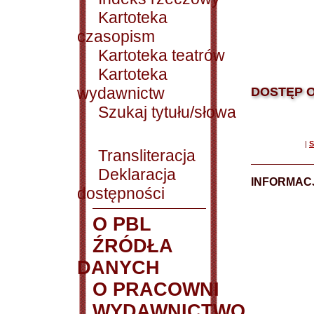
Kartoteka
czasopism
Kartoteka teatrów
Kartoteka
wydawnictw
DOSTĘP O
Szukaj tytułu/słowa
|
S
Transliteracja
Deklaracja
INFORMACJ
dostępności
O PBL
ŹRÓDŁA
DANYCH
O PRACOWNI
WYDAWNICTWO