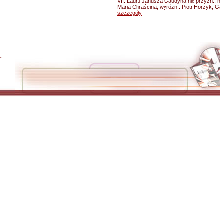
VII: Lauru Janusza Gaudyna nie przyzn.; n
Maria Chraścina; wyróżn.: Piotr Horzyk, Ga
szczegóły
i
L