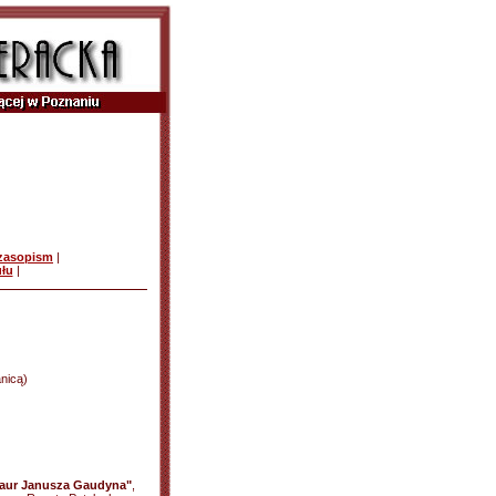
czasopism
|
ułu
|
anicą)
Laur Janusza Gaudyna"
,