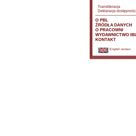
Transliteracja
Deklaracja dostępnośc
O PBL
ŹRÓDŁA DANYCH
O PRACOWNI
WYDAWNICTWO IB
KONTAKT
English version