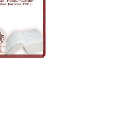
agr.: Renata Putzlacher,
briel Palowski [1991] -