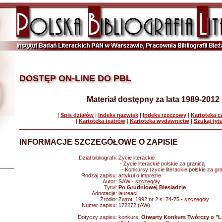
DOSTĘP ON-LINE DO PBL
Materiał dostępny za lata 1989-2012
|
Spis działów
|
Indeks nazwisk
|
Indeks rzeczowy
|
Kartoteka 
|
Kartoteka teatrów
|
Kartoteka wydawnictw
|
Szukaj tyt
INFORMACJE SZCZEGÓŁOWE O ZAPISIE
Dział bibliografii:
Życie literackie
- Życie literackie polskie za granicą
- Konkursy (życie literackie polskie za gr
Rodzaj zapisu:
artykuł o imprezie
Autor:
SAW -
szczegóły
Tytuł:
Po Grudniowej Biesiadzie
Adnotacje:
laureaci
Źródło:
Zwrot, 1992 nr 2 s. 74-75 -
szczegóły
Numer zapisu:
172272 (AW)
Dotyczy zapisu:
konkurs:
Otwarty Konkurs Twórczy o "