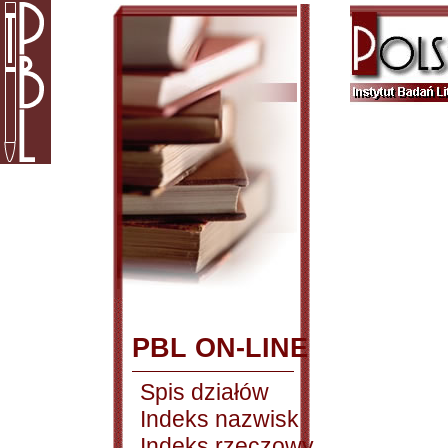
PBL ON-LINE
Spis działów
Indeks nazwisk
Indeks rzeczowy