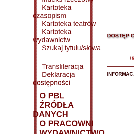
Kartoteka
czasopism
Kartoteka teatrów
Kartoteka
DOSTĘP O
wydawnictw
Szukaj tytułu/słowa
|
S
Transliteracja
Deklaracja
INFORMACJ
dostępności
O PBL
ŹRÓDŁA
DANYCH
O PRACOWNI
WYDAWNICTWO