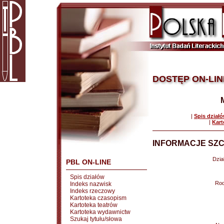
DOSTĘP ON-LIN
|
Spis dział
|
Kart
INFORMACJE SZC
Dział
PBL ON-LINE
Spis działów
Rod
Indeks nazwisk
Indeks rzeczowy
Kartoteka czasopism
Kartoteka teatrów
Kartoteka wydawnictw
Szukaj tytułu/słowa