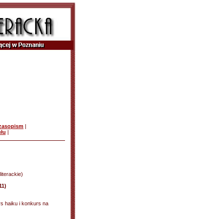
czasopism
|
ułu
|
literackie)
11)
s haiku i konkurs na