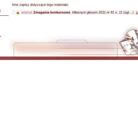
Inne zapisy dotyczące tego materiału:
i
artykuł:
Zmagania konkursowe
.
Własnym głosem 2011 nr 81 s. 11
(ogł....)
s
L