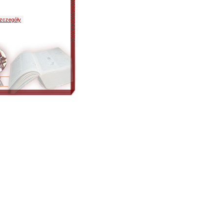
zczegóły