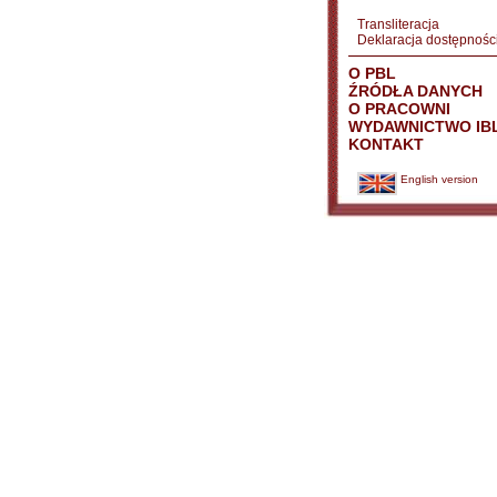
Transliteracja
Deklaracja dostępnośc
O PBL
ŹRÓDŁA DANYCH
O PRACOWNI
WYDAWNICTWO IB
KONTAKT
English version