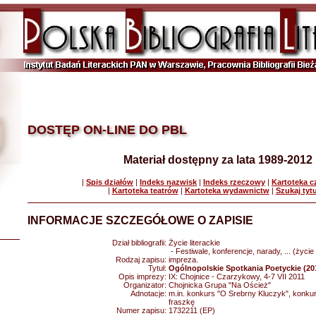
DOSTĘP ON-LINE DO PBL
Materiał dostępny za lata 1989-2012
|
Spis działów
|
Indeks nazwisk
|
Indeks rzeczowy
|
Kartoteka 
|
Kartoteka teatrów
|
Kartoteka wydawnictw
|
Szukaj tyt
INFORMACJE SZCZEGÓŁOWE O ZAPISIE
Dział bibliografii:
Życie literackie
- Festiwale, konferencje, narady, ... (życie 
Rodzaj zapisu:
impreza.
Tytuł:
Ogólnopolskie Spotkania Poetyckie (20
Opis imprezy:
IX: Chojnice - Czarzykowy, 4-7 VII 2011
Organizator:
Chojnicka Grupa "Na Oścież"
Adnotacje:
m.in. konkurs "O Srebrny Kluczyk", konkur
fraszkę
Numer zapisu:
1732211 (EP)