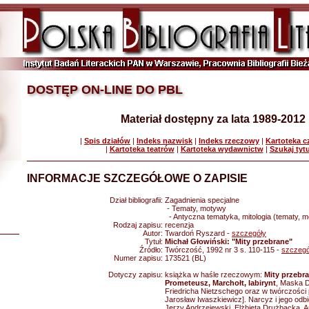
DOSTĘP ON-LINE DO PBL
Materiał dostępny za lata 1989-2012
|
Spis działów
|
Indeks nazwisk
|
Indeks rzeczowy
|
Kartoteka 
|
Kartoteka teatrów
|
Kartoteka wydawnictw
|
Szukaj tyt
INFORMACJE SZCZEGÓŁOWE O ZAPISIE
Dział bibliografii:
Zagadnienia specjalne
- Tematy, motywy
- Antyczna tematyka, mitologia (tematy, 
Rodzaj zapisu:
recenzja
Autor:
Twardoń Ryszard -
szczegóły
Tytuł:
Michał Głowiński: "Mity przebrane"
Źródło:
Twórczość, 1992 nr 3 s. 110-115 -
szczegó
Numer zapisu:
173521 (BL)
Dotyczy zapisu:
książka w haśle rzeczowym:
Mity przebra
Prometeusz, Marchołt, labirynt
, Maska D
Friedricha Nietzschego oraz w twórczości
Jarosław Iwaszkiewicz]. Narcyz i jego odbi
Jerzy Andrzejewski, Elżbieta Drużbacka, A