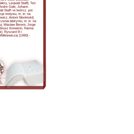
lery, Leopold Staff]. Ten
Andre Gide, Johann
 Staff i w twórcz. pol.
cja motywu; m. in. na
wicz, Antoni Słonimski].
zenia labiryntu; m. in. na
łyj, Wacław Berent, Jorge
adeusz Konwicki, Hanna
. Ryszard III i
itkiewicza) [1990] -