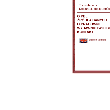
Transliteracja
Deklaracja dostępnośc
O PBL
ŹRÓDŁA DANYCH
O PRACOWNI
WYDAWNICTWO IB
KONTAKT
English version