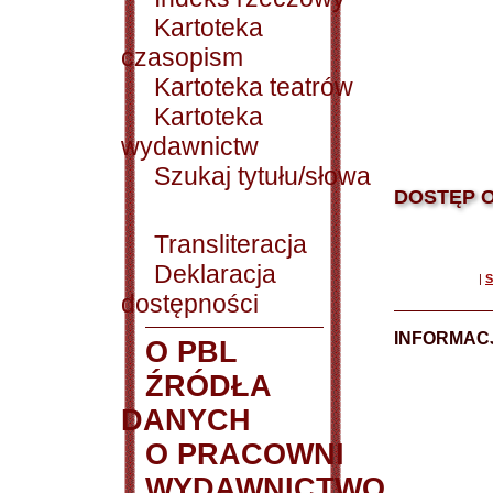
Kartoteka
czasopism
Kartoteka teatrów
Kartoteka
wydawnictw
Szukaj tytułu/słowa
DOSTĘP O
Transliteracja
Deklaracja
|
S
dostępności
INFORMACJ
O PBL
ŹRÓDŁA
DANYCH
O PRACOWNI
WYDAWNICTWO