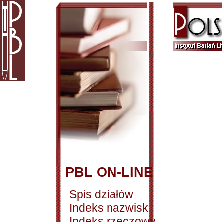
PBL ON-LINE
Spis działów
Indeks nazwisk
Indeks rzeczowy