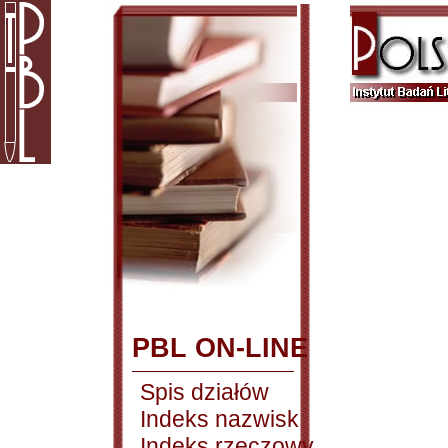
PBL ON-LINE
Spis działów
Indeks nazwisk
Indeks rzeczowy