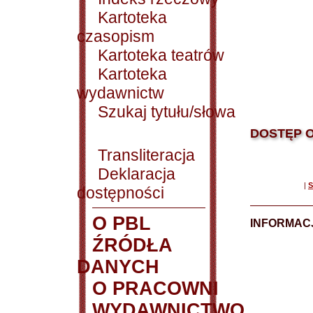
Kartoteka
czasopism
Kartoteka teatrów
Kartoteka
wydawnictw
Szukaj tytułu/słowa
DOSTĘP O
Transliteracja
Deklaracja
|
S
dostępności
O PBL
INFORMACJ
ŹRÓDŁA
DANYCH
O PRACOWNI
WYDAWNICTWO