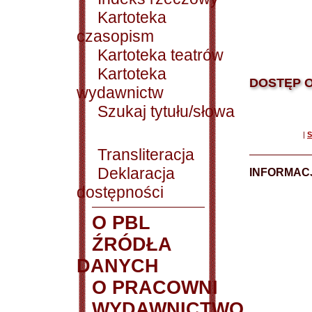
Kartoteka
czasopism
Kartoteka teatrów
Kartoteka
DOSTĘP O
wydawnictw
Szukaj tytułu/słowa
|
S
Transliteracja
Deklaracja
INFORMACJ
dostępności
O PBL
ŹRÓDŁA
DANYCH
O PRACOWNI
WYDAWNICTWO