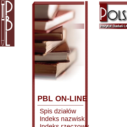
PBL ON-LINE
Spis działów
Indeks nazwisk
Indeks rzeczowy