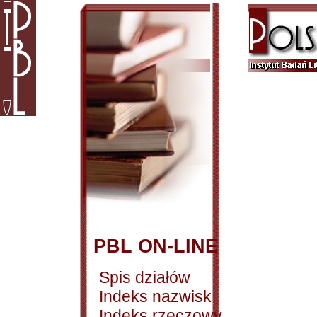
PBL ON-LINE
Spis działów
Indeks nazwisk
Indeks rzeczowy