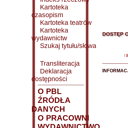
Kartoteka
czasopism
Kartoteka teatrów
Kartoteka
DOSTĘP O
wydawnictw
Szukaj tytułu/słowa
|
S
Transliteracja
Deklaracja
INFORMACJ
dostępności
O PBL
ŹRÓDŁA
DANYCH
O PRACOWNI
WYDAWNICTWO