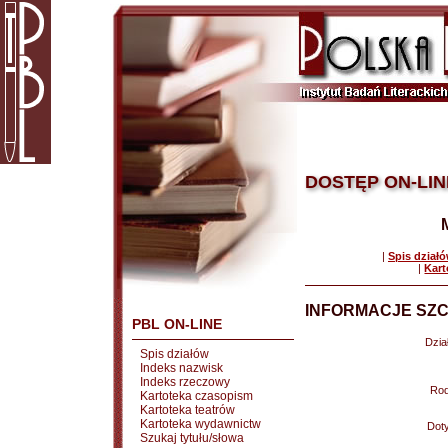
DOSTĘP ON-LIN
|
Spis dział
|
Kart
INFORMACJE SZC
PBL ON-LINE
Dział
Spis działów
Indeks nazwisk
Indeks rzeczowy
Rod
Kartoteka czasopism
Kartoteka teatrów
Kartoteka wydawnictw
Doty
Szukaj tytułu/słowa