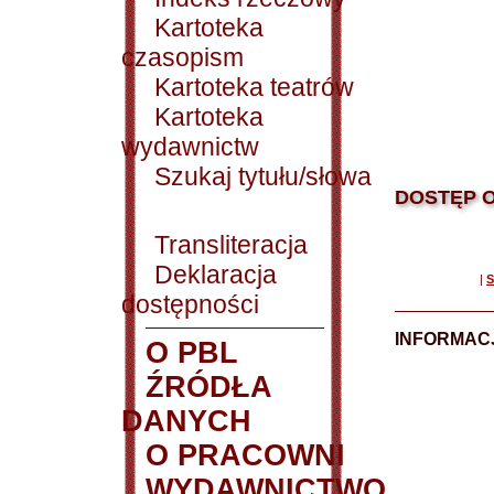
Kartoteka
czasopism
Kartoteka teatrów
Kartoteka
wydawnictw
Szukaj tytułu/słowa
DOSTĘP O
Transliteracja
Deklaracja
|
S
dostępności
INFORMACJ
O PBL
ŹRÓDŁA
DANYCH
O PRACOWNI
WYDAWNICTWO