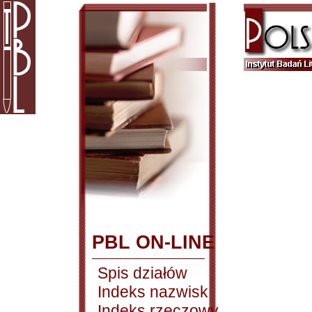
PBL ON-LINE
Spis działów
Indeks nazwisk
Indeks rzeczowy