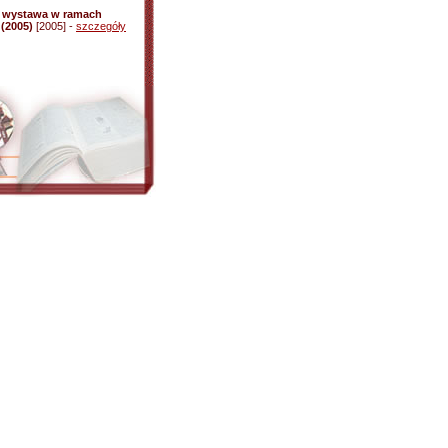
 - wystawa w ramach
 (2005)
[2005] -
szczegóły