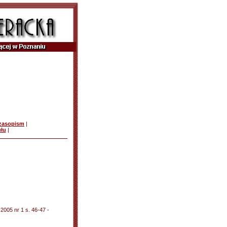
czasopism
|
ułu
|
 2005 nr 1 s. 46-47 -