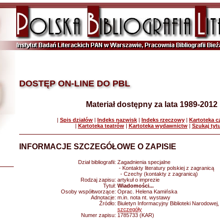
DOSTĘP ON-LINE DO PBL
Materiał dostępny za lata 1989-2012
|
Spis działów
|
Indeks nazwisk
|
Indeks rzeczowy
|
Kartoteka 
|
Kartoteka teatrów
|
Kartoteka wydawnictw
|
Szukaj tyt
INFORMACJE SZCZEGÓŁOWE O ZAPISIE
Dział bibliografii:
Zagadnienia specjalne
- Kontakty literatury polskiej z zagranicą
- Czechy (kontakty z zagranicą)
Rodzaj zapisu:
artykuł o imprezie
Tytuł:
Wiadomości...
Osoby współtworzące:
Oprac. Helena Kamińska
Adnotacje:
m.in. nota nt. wystawy
Źródło:
Biuletyn Informacyjny Biblioteki Narodowej,
szczegóły
Numer zapisu:
1785733 (KAR)