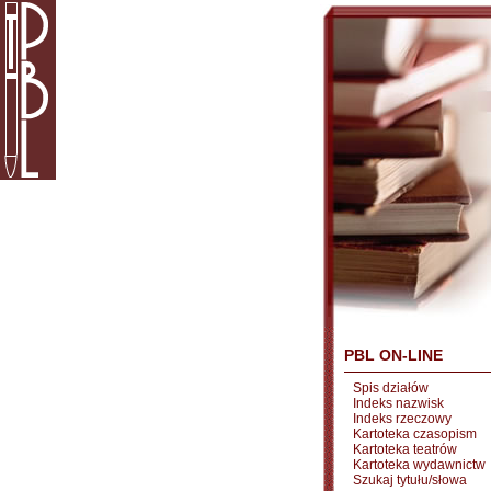
PBL ON-LINE
Spis działów
Indeks nazwisk
Indeks rzeczowy
Kartoteka czasopism
Kartoteka teatrów
Kartoteka wydawnictw
Szukaj tytułu/słowa