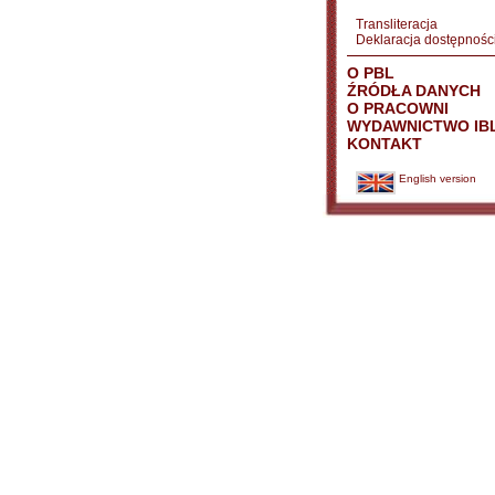
Transliteracja
Deklaracja dostępnośc
O PBL
ŹRÓDŁA DANYCH
O PRACOWNI
WYDAWNICTWO IB
KONTAKT
English version