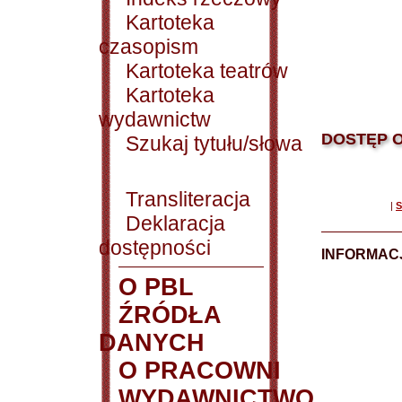
Kartoteka
czasopism
Kartoteka teatrów
Kartoteka
wydawnictw
DOSTĘP O
Szukaj tytułu/słowa
Transliteracja
|
S
Deklaracja
dostępności
INFORMACJ
O PBL
ŹRÓDŁA
DANYCH
O PRACOWNI
WYDAWNICTWO