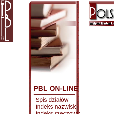
PBL ON-LINE
Spis działów
Indeks nazwisk
Indeks rzeczowy