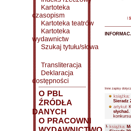
Kartoteka
czasopism
|
S
Kartoteka teatrów
Kartoteka
INFORMACJ
wydawnictw
Szukaj tytułu/słowa
Transliteracja
Deklaracja
dostępności
Inne zapisy dotyc
O PBL
książka:
ŹRÓDŁA
Sieradz 
artykuł:
K
DANYCH
słychać
.
konkursu.
O PRACOWNI
1.
książka:
Mó
WYDAWNICTWO