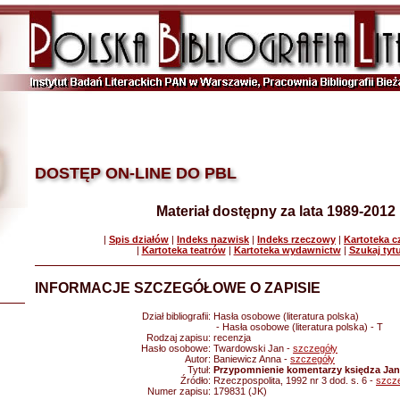
DOSTĘP ON-LINE DO PBL
Materiał dostępny za lata 1989-2012
|
Spis działów
|
Indeks nazwisk
|
Indeks rzeczowy
|
Kartoteka 
|
Kartoteka teatrów
|
Kartoteka wydawnictw
|
Szukaj tyt
INFORMACJE SZCZEGÓŁOWE O ZAPISIE
Dział bibliografii:
Hasła osobowe (literatura polska)
- Hasła osobowe (literatura polska) - T
Rodzaj zapisu:
recenzja
Hasło osobowe:
Twardowski Jan -
szczegóły
Autor:
Baniewicz Anna -
szczegóły
Tytuł:
Przypomnienie komentarzy księdza Ja
Źródło:
Rzeczpospolita, 1992 nr 3 dod. s. 6 -
szcz
Numer zapisu:
179831 (JK)