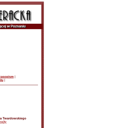
czasopism
|
ułu
|
na Twardowskiego
egóły