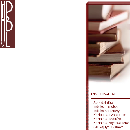
PBL ON-LINE
Spis działów
Indeks nazwisk
Indeks rzeczowy
Kartoteka czasopism
Kartoteka teatrów
Kartoteka wydawnictw
Szukaj tytułu/słowa