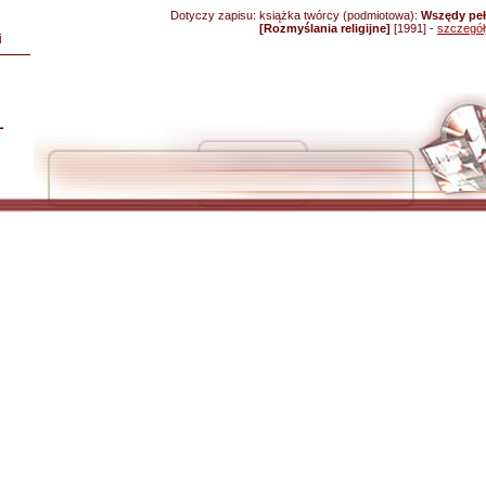
Dotyczy zapisu:
książka twórcy (podmiotowa):
Wszędy pełn
[Rozmyślania religijne]
[1991] -
szczegół
i
L