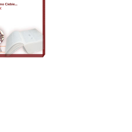
o Ciebie...
y