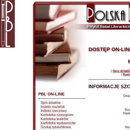
DOSTĘP ON-LIN
|
Spis dział
|
Kart
INFORMACJE SZC
PBL ON-LINE
Dział
Spis działów
Indeks nazwisk
Rod
Indeks rzeczowy
Hasł
Kartoteka czasopism
Kartoteka teatrów
Kartoteka wydawnictw
Szukaj tytułu/słowa
Nu