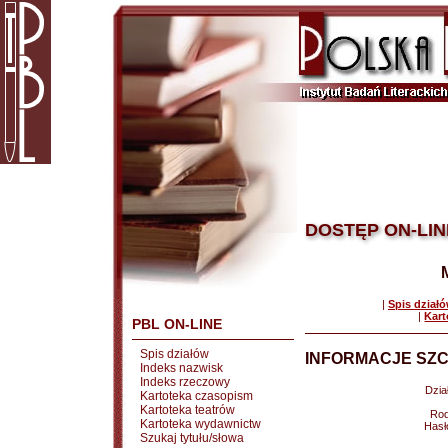
DOSTĘP ON-LIN
|
Spis dział
|
Kart
PBL ON-LINE
Spis działów
INFORMACJE SZC
Indeks nazwisk
Indeks rzeczowy
Dział
Kartoteka czasopism
Kartoteka teatrów
Rod
Kartoteka wydawnictw
Hasł
Szukaj tytułu/słowa