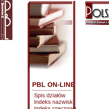
PBL ON-LINE
Spis działów
Indeks nazwisk
Indeks rzeczowy