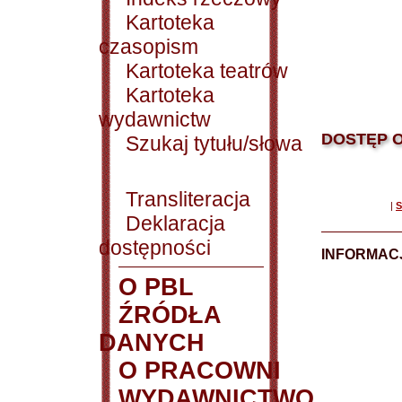
Kartoteka
czasopism
Kartoteka teatrów
Kartoteka
wydawnictw
DOSTĘP O
Szukaj tytułu/słowa
Transliteracja
|
S
Deklaracja
dostępności
INFORMACJ
O PBL
ŹRÓDŁA
DANYCH
O PRACOWNI
WYDAWNICTWO