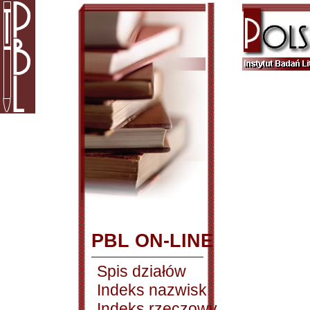
PBL ON-LINE
Spis działów
Indeks nazwisk
Indeks rzeczowy