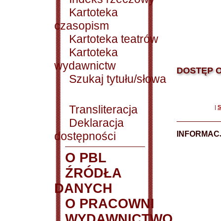
Kartoteka
czasopism
Kartoteka teatrów
Kartoteka
wydawnictw
DOSTĘP O
Szukaj tytułu/słowa
Transliteracja
|
S
Deklaracja
dostępności
INFORMACJ
O PBL
ŹRÓDŁA
DANYCH
O PRACOWNI
WYDAWNICTWO