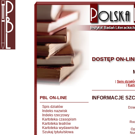
DOSTĘP ON-LIN
|
Spis dział
|
Kart
PBL ON-LINE
INFORMACJE SZC
Spis działów
Dział
Indeks nazwisk
Indeks rzeczowy
Kartoteka czasopism
Rod
Kartoteka teatrów
Kartoteka wydawnictw
Op
Szukaj tytułu/słowa
Nu