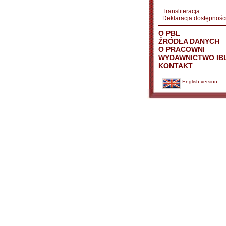
Transliteracja
Deklaracja dostępnośc
O PBL
ŹRÓDŁA DANYCH
O PRACOWNI
WYDAWNICTWO IB
KONTAKT
English version