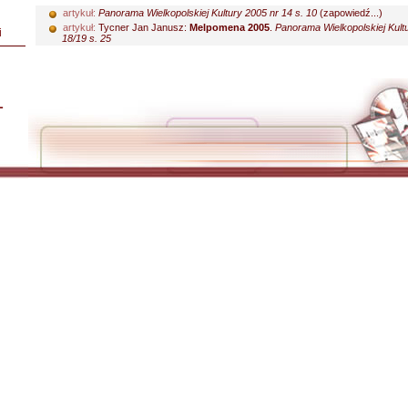
artykuł:
Panorama Wielkopolskiej Kultury 2005 nr 14 s. 10
(zapowiedź...)
artykuł:
Tycner Jan Janusz:
Melpomena 2005
.
Panorama Wielkopolskiej Kult
i
18/19 s. 25
L