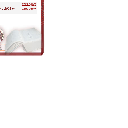
szczegóły
ury 2005 nr
szczegóły