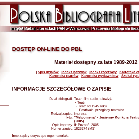
DOSTĘP ON-LINE DO PBL
Materiał dostępny za lata 1989-2012
|
Spis działów
|
Indeks nazwisk
|
Indeks rzeczowy
|
Kartoteka 
|
Kartoteka teatrów
|
Kartoteka wydawnictw
|
Szukaj tyt
INFORMACJE SZCZEGÓŁOWE O ZAPISIE
Dział bibliografii:
Teatr, film, radio, telewizja
- Teatr
- Teatr od 1945 roku
- Festiwale, przeglądy teatralne
Rodzaj zapisu:
impreza.
Tytuł:
"Melpomena" - Jesienny Konkurs Teat
(2005)
Opis imprezy:
II: Poznań, 2005
Numer zapisu:
1828274 (MS)
Inne zapisy dotyczące tego materiału: