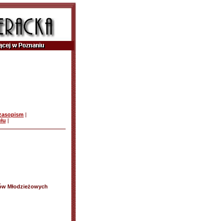
czasopism
|
ułu
|
rów Młodzieżowych