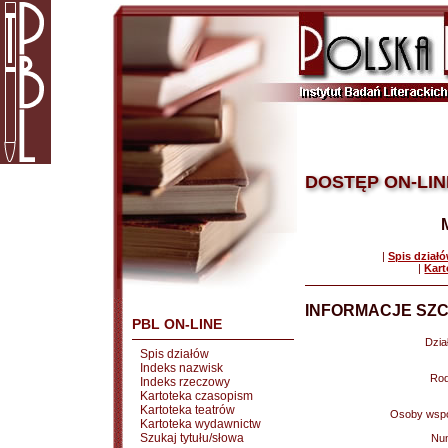
DOSTĘP ON-LIN
|
Spis dział
|
Kart
INFORMACJE SZC
PBL ON-LINE
Dział
Spis działów
Indeks nazwisk
Rod
Indeks rzeczowy
Kartoteka czasopism
Kartoteka teatrów
Osoby wspó
Kartoteka wydawnictw
Szukaj tytułu/słowa
Nu