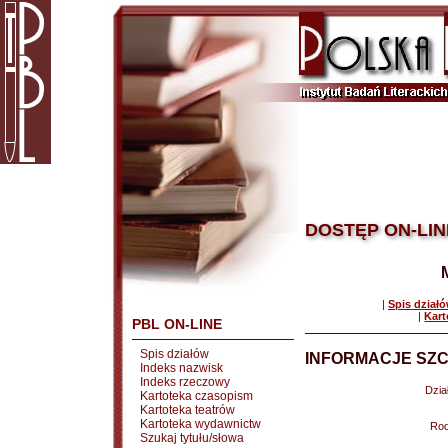
DOSTĘP ON-LIN
|
Spis dział
|
Kart
PBL ON-LINE
Spis działów
INFORMACJE SZC
Indeks nazwisk
Indeks rzeczowy
Dział
Kartoteka czasopism
Kartoteka teatrów
Kartoteka wydawnictw
Rod
Szukaj tytułu/słowa