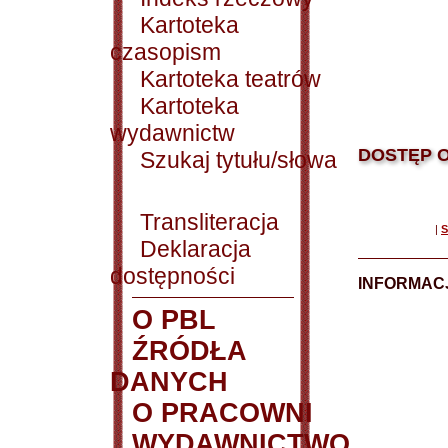
Kartoteka
czasopism
Kartoteka teatrów
Kartoteka
wydawnictw
DOSTĘP O
Szukaj tytułu/słowa
Transliteracja
|
S
Deklaracja
dostępności
INFORMACJ
O PBL
ŹRÓDŁA
DANYCH
O PRACOWNI
WYDAWNICTWO