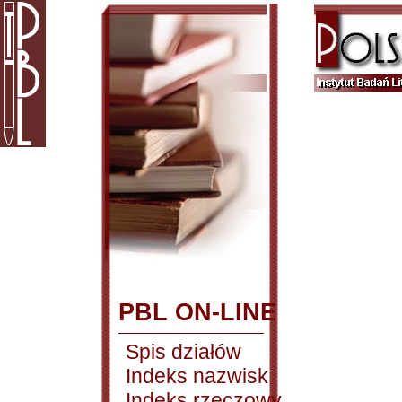
PBL ON-LINE
Spis działów
Indeks nazwisk
Indeks rzeczowy