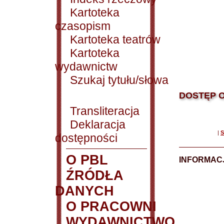
Kartoteka
czasopism
Kartoteka teatrów
Kartoteka
wydawnictw
Szukaj tytułu/słowa
DOSTĘP O
Transliteracja
Deklaracja
|
S
dostępności
O PBL
INFORMACJ
ŹRÓDŁA
DANYCH
O PRACOWNI
WYDAWNICTWO