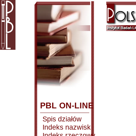
PBL ON-LINE
Spis działów
Indeks nazwisk
Indeks rzeczowy