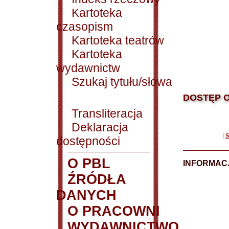
Kartoteka
czasopism
Kartoteka teatrów
Kartoteka
wydawnictw
Szukaj tytułu/słowa
DOSTĘP O
Transliteracja
Deklaracja
|
S
dostępności
O PBL
INFORMACJ
ŹRÓDŁA
DANYCH
O PRACOWNI
WYDAWNICTWO