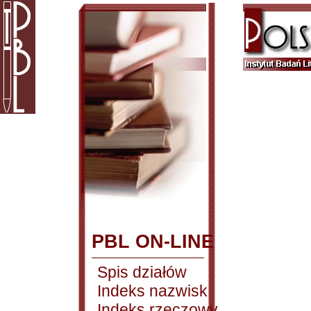
PBL ON-LINE
Spis działów
Indeks nazwisk
Indeks rzeczowy