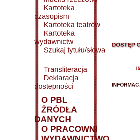
Kartoteka
czasopism
Kartoteka teatrów
Kartoteka
wydawnictw
DOSTĘP O
Szukaj tytułu/słowa
Transliteracja
|
S
Deklaracja
dostępności
INFORMACJ
O PBL
ŹRÓDŁA
DANYCH
O PRACOWNI
WYDAWNICTWO