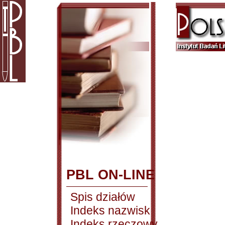
PBL ON-LINE
Spis działów
Indeks nazwisk
Indeks rzeczowy