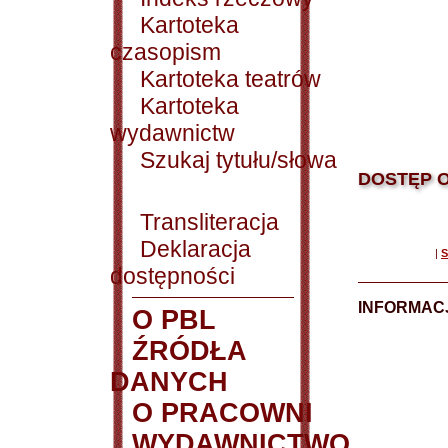
Kartoteka
czasopism
Kartoteka teatrów
Kartoteka
wydawnictw
Szukaj tytułu/słowa
DOSTĘP O
Transliteracja
Deklaracja
|
S
dostępności
INFORMACJ
O PBL
ŹRÓDŁA
DANYCH
O PRACOWNI
WYDAWNICTWO