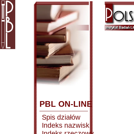
PBL ON-LINE
Spis działów
Indeks nazwisk
Indeks rzeczowy