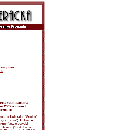
czasopism
|
ułu
|
onkurs Literacki na
oku 2005 w ramach
dycja II)
eczno-Kulturalne "Środek"
języczenia"), II. Anna A.
. Artur Nowaczewski
a Komoń ("Pudełko na