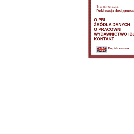
Transliteracja
Deklaracja dostępnośc
O PBL
ŹRÓDŁA DANYCH
O PRACOWNI
WYDAWNICTWO IB
KONTAKT
English version