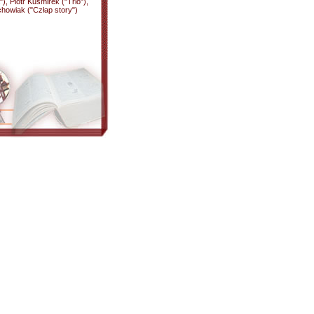
, Piotr Kuśmirek ("Trio"),
chowiak ("Człap story")