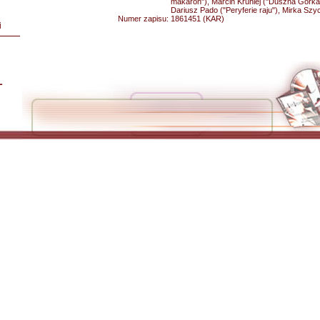
makaron"), Marcin Kruhlej ("Duszna Górka")
Dariusz Pado ("Peryferie raju"), Mirka Szy
Numer zapisu:
1861451 (KAR)
i
L