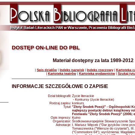
DOSTĘP ON-LINE DO PBL
Materiał dostępny za lata 1989-2012
|
Spis działów
|
Indeks nazwisk
|
Indeks rzeczowy
|
Kartoteka 
|
Kartoteka teatrów
|
Kartoteka wydawnictw
|
Szukaj tyt
INFORMACJE SZCZEGÓŁOWE O ZAPISIE
Dział bibliografii:
Życie literackie
- Konkursy (życie literackie)
Rodzaj zapisu:
konkurs
Tytuł:
"Złoty Środek Poezji" - Ogólnopolski K
najlepszy poetycki debiut książkowy r
Festiwalu "Złoty Środek Poezji" (2006; e
Opis imprezy:
Kutno
Organizator:
Środkowoeuropejskie Stowarzyszenie Społ
Adnotacje:
I. Mariusz Więcek ("Dar języków i inne prze
Tomaszewska ("Wiersze do czytania"), III
("Commodore 64"); wyróżnienia: Magdalen