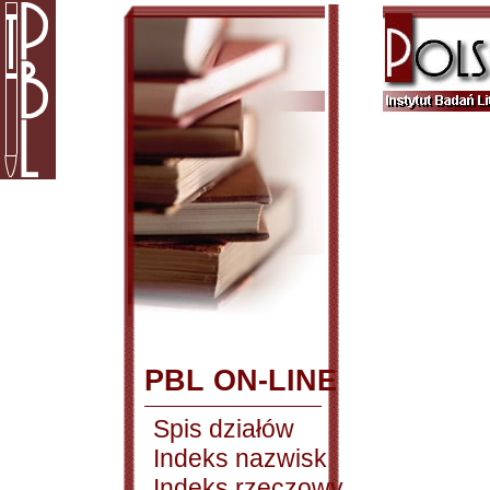
PBL ON-LINE
Spis działów
Indeks nazwisk
Indeks rzeczowy