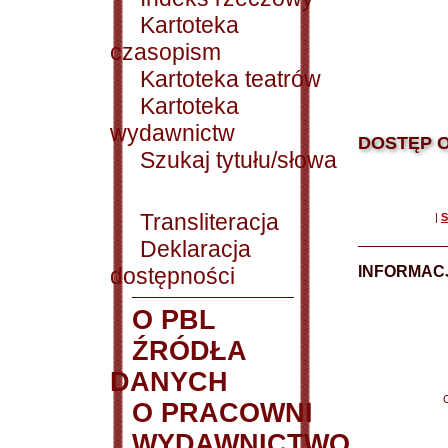
Kartoteka
czasopism
Kartoteka teatrów
Kartoteka
wydawnictw
DOSTĘP O
Szukaj tytułu/słowa
Transliteracja
|
S
Deklaracja
dostępności
INFORMACJ
O PBL
ŹRÓDŁA
DANYCH
O PRACOWNI
WYDAWNICTWO