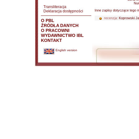
Nu
Transliteracja
Inne zapisy dotyczące tego m
Deklaracja dostępności
recenzja:
Koprowski J
O PBL
ŹRÓDŁA DANYCH
O PRACOWNI
WYDAWNICTWO IBL
KONTAKT
English version