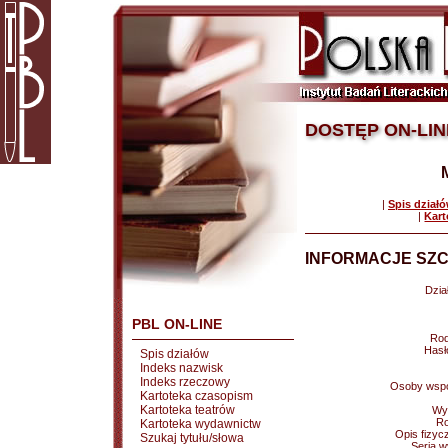
DOSTĘP ON-LIN
|
Spis dział
|
Kart
INFORMACJE SZC
Dział
PBL ON-LINE
Rod
Hasł
Spis działów
Indeks nazwisk
Indeks rzeczowy
Osoby wspó
Kartoteka czasopism
Kartoteka teatrów
Wy
Ro
Kartoteka wydawnictw
Opis fizyc
Szukaj tytułu/słowa
Seria 