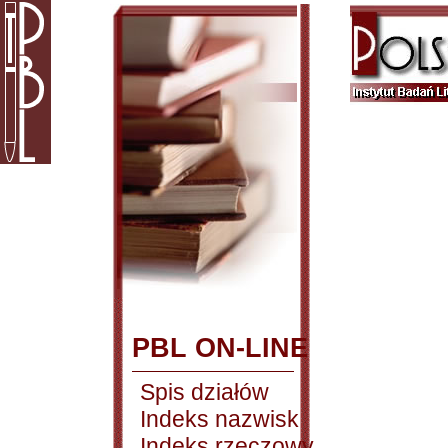
PBL ON-LINE
Spis działów
Indeks nazwisk
Indeks rzeczowy