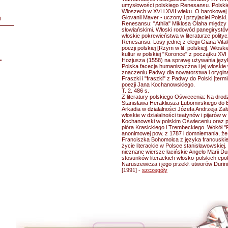
umysłowości polskiego Renesansu. Polsk
Włoszech w XVI i XVII wieku. O barokowej 
Giovanii Maver - uczony i przyjaciel Polski
i
Renesansu: "Athila" Miklosa Olaha między t
słowiańskimi. Włoski rodowód panegirystó
włoskie pokrewieństwa w literaturze polityc
Renesansu. Losy jednej z elegii Giana Vita
poezji polskiej [Rzym w lit. polskiej]. Włosk
kultur w polskiej "Koronce" z początku XVI
L
Hozjusza (1558) na sprawę używania językó
Polska facecja humanistyczna i jej włoskie
znaczeniu Padwy dla nowatorstwa i orygin
Fraszki i "fraszki" z Padwy do Polski [termi
poezji Jana Kochanowskiego.
T. 2. 486 s.
Z literatury polskiego Oświecenia: Na drod
Stanisława Herakliusza Lubomirskiego do E
Arkadia w działalności Józefa Andrzeja Zał
włoskie w działalności teatynów i pijarów w
Kochanowski w polskim Oświeceniu oraz pr
pióra Krasickiego i Trembeckiego. Wokół "
anonimowej pow. z 1787 i domniemania, że
Franciszka Bohomolca z języka francuskieg
życie literackie w Polsce stanisławowskiej.
nieznane wiersze łacińskie Angelo Marii Du
stosunków literackich włosko-polskich epo
Naruszewicza i jego przekł. utworów Durin
[1991] -
szczegóły