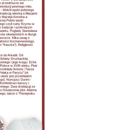
ie przedmurze we
ewolucji pewnego mitu.
. - Wokół epoki polskiego
radycją włoską a filiacjami
w Macieja Korwina a
znej Polski epoki
lego czyli ruiny Rzymu w
ie tradycje i synkretyzm
 wieku. Poglady Stanisława
w słowiańskich w liturgii.
 wzorce. Kilka uwag o
alności Kochanowskiego.
n "fraszka"]. Religijność
ze do Arkadii. Od
lżbiety Drużbackiej.
uskiego i jego kręgu. Echa
 Polsce w XVIII wieku. Piotr
zekłady Ariosta i Tassa
Polaka w Paryżu" [nt.
 utwór jest przekładem
o]. Nuncjusz Durini i
 Konfederaci barscy i
riniego. Dwa drobiazgi ze
ki Oświecenia [dot. Adama
iego; także o "Pamiętniku