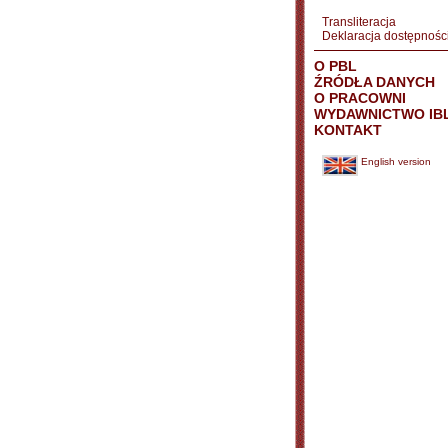
Transliteracja
Deklaracja dostępnośc
O PBL
ŹRÓDŁA DANYCH
O PRACOWNI
WYDAWNICTWO IB
KONTAKT
English version