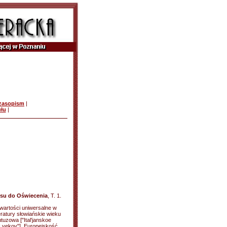
czasopism
|
ułu
|
su do Oświecenia
, T. 1.
 wartości uniwersalne w
teratury słowiańskie wieku
tuzowa ["Ital'janskoe
VI vekov"]. Europejskość