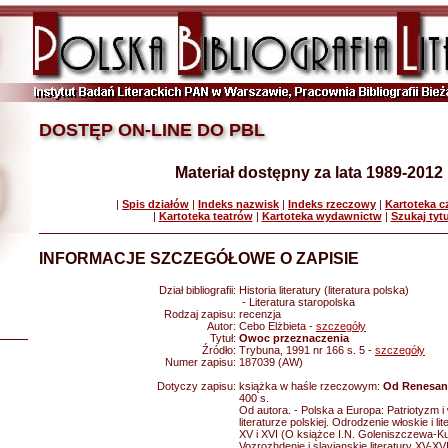
DOSTĘP ON-LINE DO PBL
Materiał dostępny za lata 1989-2012
|
Spis działów
|
Indeks nazwisk
|
Indeks rzeczowy
|
Kartoteka 
|
Kartoteka teatrów
|
Kartoteka wydawnictw
|
Szukaj tyt
INFORMACJE SZCZEGÓŁOWE O ZAPISIE
Dział bibliografii:
Historia literatury (literatura polska)
- Literatura staropolska
Rodzaj zapisu:
recenzja
Autor:
Cebo Elżbieta -
szczegóły
Tytuł:
Owoc przeznaczenia
Źródło:
Trybuna, 1991 nr 166 s. 5 -
szczegóły
Numer zapisu:
187039 (AW)
Dotyczy zapisu:
książka w haśle rzeczowym:
Od Renesan
400 s.
Od autora. - Polska a Europa: Patriotyzm i
literaturze polskiej. Odrodzenie włoskie i li
XV i XVI (O książce I.N. Goleniszczewa-Ku
Vozrozhdenie i slavjanskie literatury XV-X